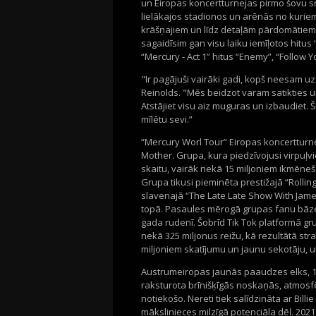
un Eiropas koncertturnejas pirmo šovu sni
lielākajos stadionos un arēnās no kuriem 
krāšņajiem un līdz detaļām pārdomātiem
sagaidīsim gan visu laiku iemīļotos hitus
“Mercury - Act 1” hitus “Enemy”, “Follow 
"Ir pagājuši vairāki gadi, kopš neesam uz
Reinolds. "Mēs beidzot varam satikties u
Atstājiet visu aiz muguras un izbaudiet. Ši
mīlētu sevi.”
“Mercury Worl Tour” Eiropas koncertturn
Mother. Grupa, kura piedzīvojusi virpuļv
skaitu, vairāk nekā 15 miljoniem ikmēneš
Grupa tikusi pieminēta prestižajā “Rolli
slavenajā “The Late Late Show With James
topā. Pasaules mērogā grupas fanu bāze 
gada rudenī. Šobrīd Tik Tok platformā g
nekā 325 miljonus reižu, kā rezultātā str
miljoniem skatījumu un jaunu sekotāju, un
Austrumeiropas jaunās paaudzes elks, 1
raksturota brīnišķīgās noskaņās, atmosf
notiekošo. Nereti tiek salīdzināta ar Billie
mākslinieces milzīgā potenciāla dēļ. 20