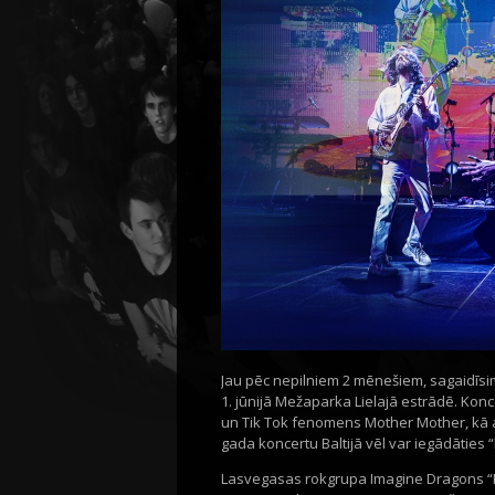
Jau pēc nepilniem 2 mēnešiem, sagaidīsim
1. jūnijā Mežaparka Lielajā estrādē. Kon
un Tik Tok fenomens Mother Mother, kā ar
gada koncertu Baltijā vēl var iegādāties “
Lasvegasas rokgrupa Imagine Dragons “M