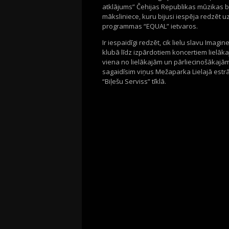
atklājums” Čehijas Republikas mūzikas b
māksliniece, kuru bijusi iespēja redzēt 
programmas “EQUAL” ietvaros.
Ir iespaidīgi redzēt, cik lielu slavu Ima
klubā līdz izpārdotiem koncertiem lielā
viena no lielākajām un pārliecinošākajām
sagaidīsim viņus Mežaparka Lielajā estrād
“Biļešu Serviss” tīklā.