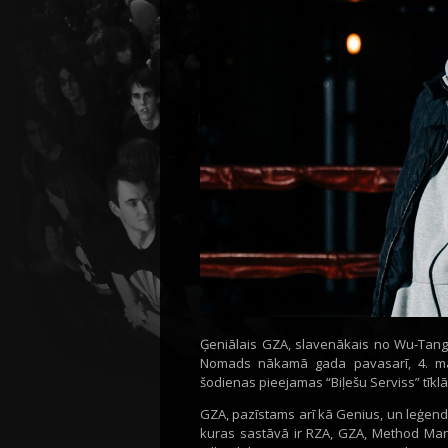
Ģeniālais GZA, slavenākais no Wu-Tang 
Nomads nākamā gada pavasarī, 4. mart
šodienas pieejamas “Biļešu Serviss” tīklā
GZA, pazīstams arī kā Genius, un leģen
kuras sastāvā ir RZA, GZA, Method Man