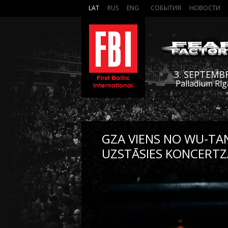
LAT
RUS
ENG
СОБЫТИЯ
НОВОСТИ
3. SEPTEMB
Palladium Rīg
GZA VIENS NO WU-TA
UZSTĀSIES KONCERTZ