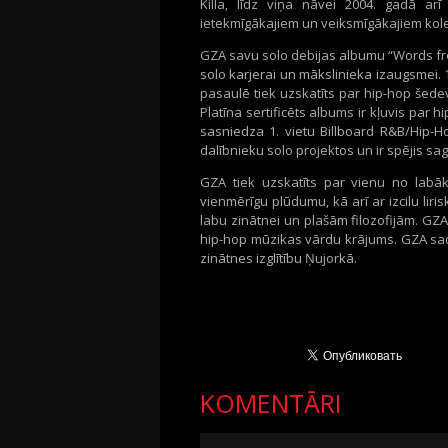
Killa, līdz viņa nāvei 2004. gadā ar
ietekmīgākajiem un veiksmīgākajiem kol
GZA savu solo debijas albumu “Words fro
solo karjerai un mākslinieka izaugsmei. 
pasaulē tiek uzskatīts par hip-hop šede
Platīna sertificēts albums ir kļuvis par
sasniedza 1. vietu Billboard R&B/Hip-H
dalībnieku solo projektos un ir spējis sag
GZA tiek uzskatīts par vienu no lab
vienmērīgu plūdumu, kā arī ar izcilu liris
labu zinātnei un plašām filozofijām. GZA
hip-hop mūzikas vārdu krājums. GZA sadar
zinātnes izglītību Ņujorkā.
KOMENTĀRI