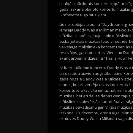
pilnībā izpārdotais koncerts kopā ar stīg
gada izskaņā plānoto koncertu mūziķis ga
Sinfonietta Rīga mūziķiem.
Līdz ar debijas albuma “Daydreaming” izd
iemīlēja Daddy Was a Milkman melodisko
mūzikas iespēles, ļaujot solo māksliniek
atskaņotākās mūzikas topu virsotnēs. De
veiksmīga mākslinieka koncertu sērijas 
festivālos, gan koncertos. Viens no Da
skaņdarbiem ir dziesma “This is How I Fee
Ar katru nākamo koncertu Daddy Was a M
un uzstāda aizvien augstāku latiņu kon
gada nogalē Daddy Was a Milkman izdev
mane”, ko prezentēja divos koncertos Lie
koncertu ieraksti tika iemūžināti vinila p
mūzikas, bet arī daiļās dabas cienītājus
mākslinieks pievērsās sadarbībai ar stīg
mūzikas pavadījumu gan Viļņas mūzikas f
izskaņā, 10. decembrī, Arēnā Rīga, plāno
skatuves Daddy Was a Milkman sagaidīsi