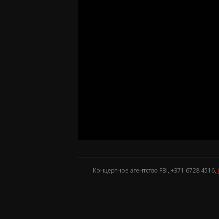
Концертное агентство FBI, +371
6728 4516
,