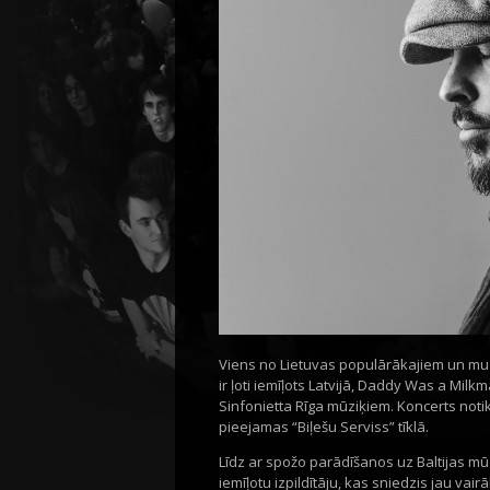
Viens no Lietuvas populārākajiem un muzi
ir ļoti iemīļots Latvijā, Daddy Was a Mil
Sinfonietta Rīga mūziķiem. Koncerts notik
pieejamas “Biļešu Serviss” tīklā.
Līdz ar spožo parādīšanos uz Baltijas m
iemīļotu izpildītāju, kas sniedzis jau vai