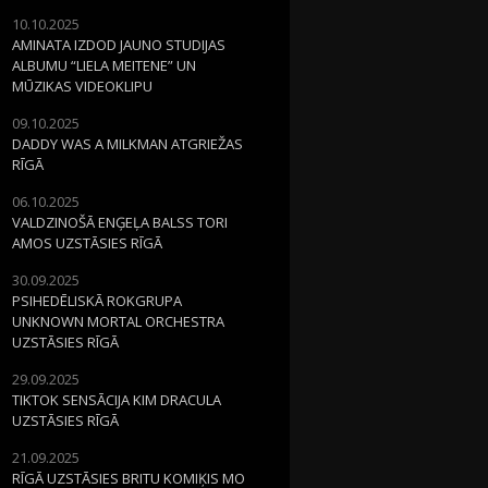
10.10.2025
AMINATA IZDOD JAUNO STUDIJAS
ALBUMU “LIELA MEITENE” UN
MŪZIKAS VIDEOKLIPU
09.10.2025
DADDY WAS A MILKMAN ATGRIEŽAS
RĪGĀ
06.10.2025
VALDZINOŠĀ ENĢEĻA BALSS TORI
AMOS UZSTĀSIES RĪGĀ
30.09.2025
PSIHEDĒLISKĀ ROKGRUPA
UNKNOWN MORTAL ORCHESTRA
UZSTĀSIES RĪGĀ
29.09.2025
TIKTOK SENSĀCIJA KIM DRACULA
UZSTĀSIES RĪGĀ
21.09.2025
RĪGĀ UZSTĀSIES BRITU KOMIĶIS MO