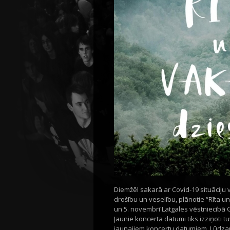
Diemžēl sakarā ar Covid-19 situāciju 
drošību un veselību, plānotie “Rīta un
un 5. novembrī Latgales vēstniecībā
Jaunie koncerta datumi tiks izziņoti 
jaunajiem koncertu datumiem. Lūdzam 