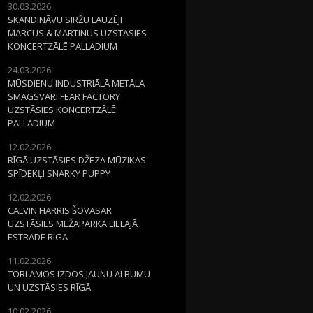
30.03.2026
SKANDINĀVU SIRŽU LAUZĒJI
MARCUS & MARTINUS UZSTĀSIES
KONCERTZĀLĒ PALLADIUM
24.03.2026
MŪSDIENU INDUSTRIĀLĀ METĀLA
SMAGSVARI FEAR FACTORY
UZSTĀSIES KONCERTZĀLĒ
PALLADIUM
12.02.2026
RĪGĀ UZSTĀSIES DŽEZA MŪZIKAS
SPĪDEKĻI SNARKY PUPPY
12.02.2026
CALVIN HARRIS ŠOVASAR
UZSTĀSIES MEŽAPARKA LIELAJĀ
ESTRĀDĒ RĪGĀ
11.02.2026
TORI AMOS IZDOS JAUNU ALBUMU
UN UZSTĀSIES RĪGĀ
10.02.2026