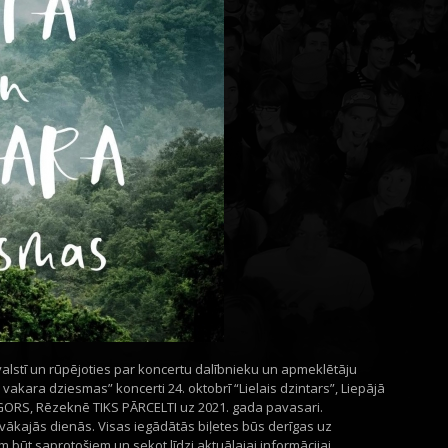
valstī un rūpējoties par koncertu dalībnieku un apmeklētāju
 vakara dziesmas” koncerti 24. oktobrī “Lielais dzintars”, Liepājā
 GORS, Rēzeknē TIKS PĀRCELTI uz 2021. gada pavasari.
tuvākajās dienās. Visas iegādātās biļetes būs derīgas uz
būt saprotošiem un sekot līdzi aktuālajai informācijai.