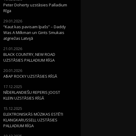
Peter Doherty uzstāsies Palladium
Rīga
29.01.2026
“Kaut kas pavisam īpašs” – Daddy
Was A Milkman un Gints Smukais
atgriežas Latvijā
21.01.2026
BLACK COUNTRY, NEW ROAD
UZSTĀSIES PALLADIUM RĪGA
20.01.2026
A$AP ROCKY UZSTĀSIES RĪGĀ
17.12.2025
NĪDERLANDIEŠU REPERIS JOOST
KLEIN UZSTĀSIES RĪGĀ
15.12.2025
ELEKTRONISKĀS MŪZIKAS ESTĒTI
KLANGKARUSSELL UZSTĀSIES
PALLADIUM RĪGA
10.12.2025