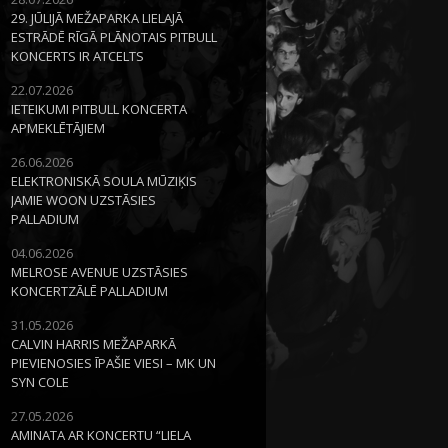
29. JŪLIJĀ MEŽAPARKA LIELAJĀ
ESTRĀDĒ RĪGĀ PLĀNOTAIS PITBULL
KONCERTS IR ATCELTS
22.07.2026
IETEIKUMI PITBULL KONCERTA
APMEKLĒTĀJIEM
26.06.2026
ELEKTRONISKĀ SOULA MŪZIĶIS
JAMIE WOON UZSTĀSIES
PALLADIUM
04.06.2026
MELROSE AVENUE UZSTĀSIES
KONCERTZĀLĒ PALLADIUM
31.05.2026
CALVIN HARRIS MEŽAPARKĀ
PIEVIENOSIES ĪPAŠIE VIESI – MK UN
SYN COLE
27.05.2026
AMINATA AR KONCERTU “LIELA