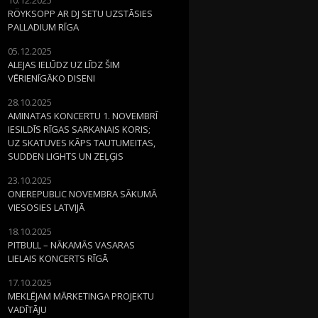
RÖYKSOPP AR DJ SETU UZSTĀSIES
PALLADIUM RĪGA
05.12.2025
ALEJAS IELŪDZ UZ LĪDZ ŠIM
VĒRIENĪGĀKO DISENI
28.10.2025
AMINATAS KONCERTU 1. NOVEMBRĪ
IESILDĪS RĪGAS SARKANAIS KORIS;
UZ SKATUVES KĀPS TAUTUMEITAS,
SUDDEN LIGHTS UN ZEĻĢIS
23.10.2025
ONEREPUBLIC NOVEMBRA SĀKUMĀ
VIESOSIES LATVIJĀ
18.10.2025
PITBULL – NĀKAMĀS VASARAS
LIELAIS KONCERTS RĪGĀ
17.10.2025
MEKLĒJAM MĀRKETINGA PROJEKTU
VADĪTĀJU