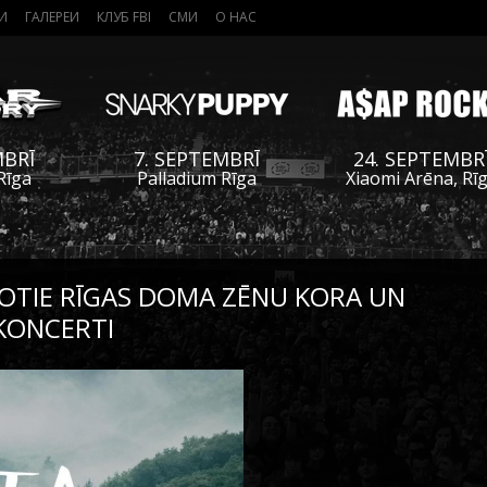
И
ГАЛЕРЕИ
КЛУБ FBI
СМИ
О НАС
MBRĪ
7. SEPTEMBRĪ
24. SEPTEMBR
Rīga
Palladium Rīga
Xiaomi Arēna, Rī
NOTIE RĪGAS DOMA ZĒNU KORA UN
KONCERTI