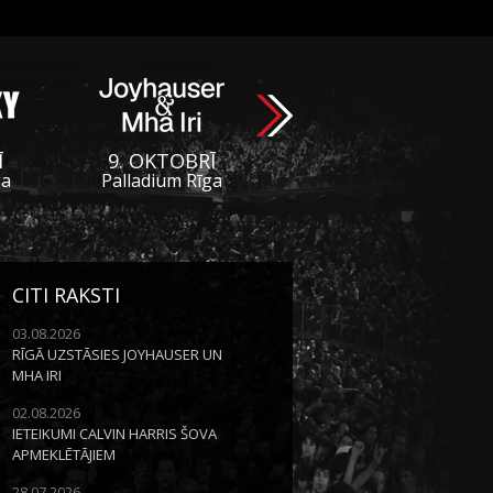
Ī
9. OKTOBRĪ
ga
Palladium Rīga
CITI RAKSTI
03.08.2026
RĪGĀ UZSTĀSIES JOYHAUSER UN
MHA IRI
02.08.2026
IETEIKUMI CALVIN HARRIS ŠOVA
APMEKLĒTĀJIEM
28.07.2026