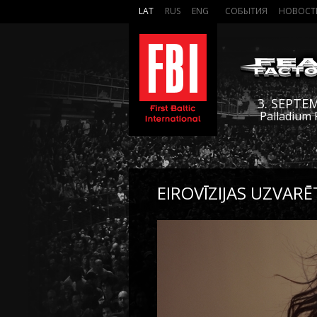
LAT
RUS
ENG
СОБЫТИЯ
НОВОСТ
3. SEPTE
Palladium 
EIROVĪZIJAS UZVARĒ