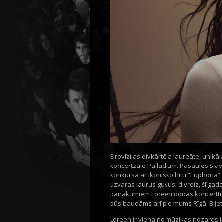
Eirovīzijas divkārtēja laureāte, unik
koncertzālē Palladium. Pasaules slav
konkursā ar ikonisko hitu “Euphoria”, 
uzvaras laurus guvusi divreiz, šī gad
panākumiem Loreen dodas koncerttūr
būs baudāms arī pie mums Rīgā. Biļete
Loreen ir viena no mūzikas nozares