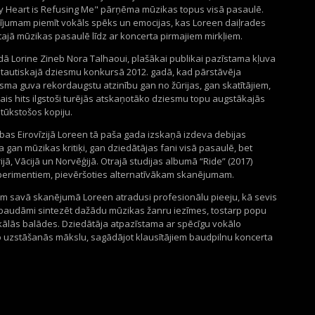
My Heart is Refusing Me" pārņēma mūzikas topus visā pasaulē.
dījumam piemīt vokāls spēks un emocijas, kas Loreen daiļrades
stajā mūzikas pasaulē līdz ar koncerta pirmajiem mirkļiem.
rdā Lorine Zineb Nora Talhaoui, plašākai publikai pazīstama kļuva
arptautiskajā dziesmu konkursā 2012. gadā, kad pārstāvēja
esma guva rekordaugstu atzinību gan no žūrijas, gan skatītājiem,
is hits ilgstoši turējās atskaņotāko dziesmu topu augstākajās
 tūkstošos kopiju.
ības Eirovīzijā Loreen tā paša gada izskaņā izdeva debijas
a gan mūzikas kritiķi, gan dziedātājas fani visā pasaulē, bet
jā, Vācijā un Norvēģijā. Otrajā studijas albumā “Ride” (2017)
sperimentiem, pievēršoties alternatīvākam skanējumam.
m savā skanējumā Loreen atradusi profesionālu pieeju, kā sevis
baudāmi sintezēt dažādu mūzikas žanru iezīmes, tostarp popu
kālās balādes. Dziedātāja atpazīstama ar spēcīgu vokālo
 uzstāšanās mākslu, sagādājot klausītājiem baudpilnu koncerta