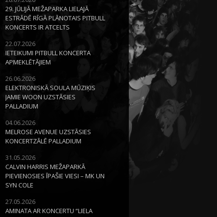
29. JŪLIJĀ MEŽAPARKA LIELAJĀ
ESTRĀDĒ RĪGĀ PLĀNOTAIS PITBULL
KONCERTS IR ATCELTS
22.07.2026
IETEIKUMI PITBULL KONCERTA
APMEKLĒTĀJIEM
26.06.2026
ELEKTRONISKĀ SOULA MŪZIĶIS
JAMIE WOON UZSTĀSIES
PALLADIUM
04.06.2026
MELROSE AVENUE UZSTĀSIES
KONCERTZĀLĒ PALLADIUM
31.05.2026
CALVIN HARRIS MEŽAPARKĀ
PIEVIENOSIES ĪPAŠIE VIESI – MK UN
SYN COLE
27.05.2026
AMINATA AR KONCERTU “LIELA