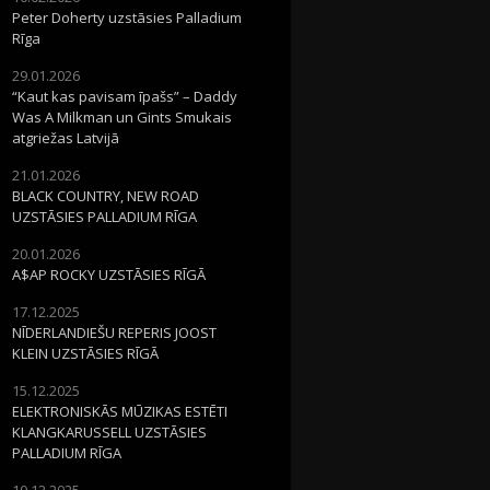
Peter Doherty uzstāsies Palladium
Rīga
29.01.2026
“Kaut kas pavisam īpašs” – Daddy
Was A Milkman un Gints Smukais
atgriežas Latvijā
21.01.2026
BLACK COUNTRY, NEW ROAD
UZSTĀSIES PALLADIUM RĪGA
20.01.2026
A$AP ROCKY UZSTĀSIES RĪGĀ
17.12.2025
NĪDERLANDIEŠU REPERIS JOOST
KLEIN UZSTĀSIES RĪGĀ
15.12.2025
ELEKTRONISKĀS MŪZIKAS ESTĒTI
KLANGKARUSSELL UZSTĀSIES
PALLADIUM RĪGA
10.12.2025