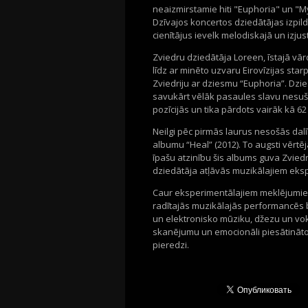
neaizmirstamie hiti "Euphoria" un "
Dzīvajos koncertos dziedātājas izpil
cienītājus ievelk melodiskajā un izju
Zviedru dziedātāja Loreen, īstajā vā
līdz ar minēto uzvaru Eirovīzijas st
Zviedriju ar dziesmu “Euphoria”. Dzi
savukārt vēlāk pasaules slavu nesuša
pozīcijās un tika pārdots vairāk kā 62
Neilgi pēc pirmās laurus nesošās dal
albumu “Heal” (2012). To augsti vērtēj
īpašu atzinību šis albums guva Zviedri
dziedātāja atļāvās muzikālajiem ek
Caur eksperimentālajiem meklējumie
radītajās muzikālajās performancēs 
un elektronisko mūziku, džezu un vo
skanējumu un emocionāli piesātināto
pieredzi.