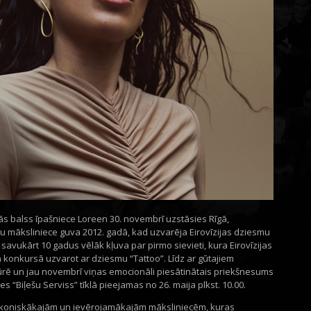
ālās balss īpašniece Loreen 30. novembrī uzstāsies Rīgā,
u māksliniece guva 2012. gadā, kad uzvarēja Eirovīzijas dziesmu
savukārt 10 gadus vēlāk kļuva par pirmo sievieti, kura Eirovīzijas
a konkursā uzvarot ar dziesmu “Tattoo”. Līdz ar gūtajiem
ē un jau novembrī viņas emocionāli piesātinātais priekšnesums
s “Biļešu Serviss” tīklā pieejamas no 26. maija plkst. 10.00.
 ikoniskākajām un ievērojamākajām māksliniecēm, kuras