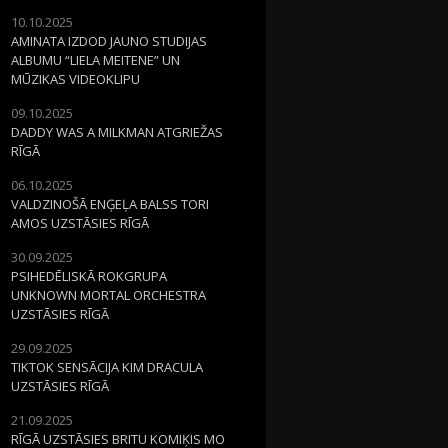
10.10.2025
AMINATA IZDOD JAUNO STUDIJAS
ALBUMU “LIELA MEITENE” UN
MŪZIKAS VIDEOKLIPU
09.10.2025
DADDY WAS A MILKMAN ATGRIEŽAS
RĪGĀ
06.10.2025
VALDZINOŠĀ ENĢEĻA BALSS TORI
AMOS UZSTĀSIES RĪGĀ
30.09.2025
PSIHEDĒLISKĀ ROKGRUPA
UNKNOWN MORTAL ORCHESTRA
UZSTĀSIES RĪGĀ
29.09.2025
TIKTOK SENSĀCIJA KIM DRACULA
UZSTĀSIES RĪGĀ
21.09.2025
RĪGĀ UZSTĀSIES BRITU KOMIĶIS MO