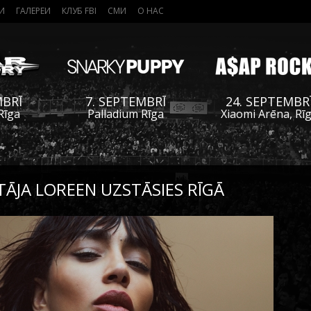
И
ГАЛЕРЕИ
КЛУБ FBI
СМИ
О НАС
MBRĪ
7. SEPTEMBRĪ
24. SEPTEMBR
Rīga
Palladium Rīga
Xiaomi Arēna, Rī
TĀJA LOREEN UZSTĀSIES RĪGĀ