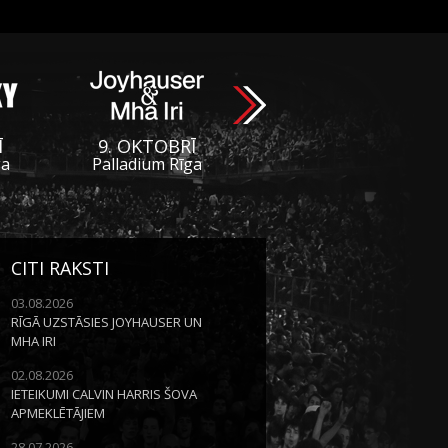
Ī
9. OKTOBRĪ
ga
Palladium Rīga
CITI RAKSTI
03.08.2026
RĪGĀ UZSTĀSIES JOYHAUSER UN
MHA IRI
02.08.2026
IETEIKUMI CALVIN HARRIS ŠOVA
APMEKLĒTĀJIEM
28.07.2026