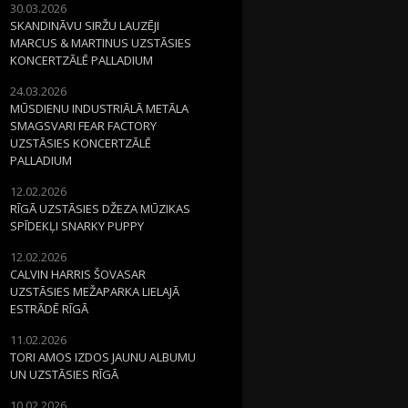
30.03.2026
SKANDINĀVU SIRŽU LAUZĒJI
MARCUS & MARTINUS UZSTĀSIES
KONCERTZĀLĒ PALLADIUM
24.03.2026
MŪSDIENU INDUSTRIĀLĀ METĀLA
SMAGSVARI FEAR FACTORY
UZSTĀSIES KONCERTZĀLĒ
PALLADIUM
12.02.2026
RĪGĀ UZSTĀSIES DŽEZA MŪZIKAS
SPĪDEKĻI SNARKY PUPPY
12.02.2026
CALVIN HARRIS ŠOVASAR
UZSTĀSIES MEŽAPARKA LIELAJĀ
ESTRĀDĒ RĪGĀ
11.02.2026
TORI AMOS IZDOS JAUNU ALBUMU
UN UZSTĀSIES RĪGĀ
10.02.2026