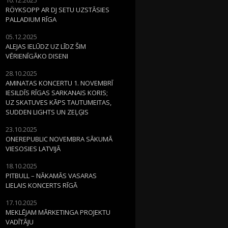
RÖYKSOPP AR DJ SETU UZSTĀSIES
PALLADIUM RĪGA
05.12.2025
ALEJAS IELŪDZ UZ LĪDZ ŠIM
VĒRIENĪGĀKO DISENI
28.10.2025
AMINATAS KONCERTU 1. NOVEMBRĪ
IESILDĪS RĪGAS SARKANAIS KORIS;
UZ SKATUVES KĀPS TAUTUMEITAS,
SUDDEN LIGHTS UN ZEĻĢIS
23.10.2025
ONEREPUBLIC NOVEMBRA SĀKUMĀ
VIESOSIES LATVIJĀ
18.10.2025
PITBULL – NĀKAMĀS VASARAS
LIELAIS KONCERTS RĪGĀ
17.10.2025
MEKLĒJAM MĀRKETINGA PROJEKTU
VADĪTĀJU