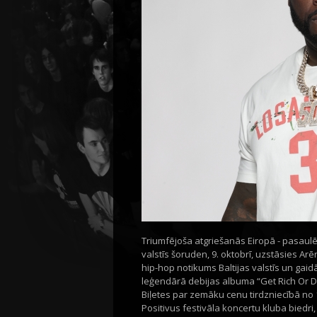
Triumfējoša atgriešanās Eiropā - pasaulē
valstīs šoruden, 9. oktobrī, uzstāsies Arē
hip-hop notikums Baltijas valstīs un gaid
leģendārā debijas albuma “Get Rich Or Di
Biļetes par zemāku cenu tirdzniecībā no 12
Positivus festivāla koncertu kluba biedri