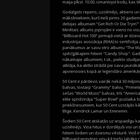
maija plkst. 10.00, izmantojot kodu, kas ti
Godalgots reperis, uzņēmējs, aktieris un
māksliniekiem, kurš tieši pirms 20 gadi
debijas albumam “Get Rich Or Die Tryin'” u
Minētais albums joprojām ir viens no vis
“Billboard Hot 100” pirmajā vietā ar dzi
industrijas asociācija (RIAA) to sertificēj
panākumus ar savu otro albumu “The Mass
spēcīgākajiem hitiem "Candy Shop". Gad
nākamajie albumiem, t.sk., piekto studija
atklāja, ka aktīvi strādā pie sava jaunākā
apvienosies kopā ar leģendāro amerikāņ
50 Cent ir pārdevis vairāk nekā 30 miljo
balvas, tostarp “Grammy” balvu, “Primeti
sešas “World Music” balvas, trīs “Americ
elite spridzināja “Super Bowl” puslaika š
priekšnesumiem, kur 50 Cent uzstājās kā 
Blige, Kendrick Lamar un Eminemn.
Šodien 50 Cent atskatās uz iespaidīgu ka
uzņēmējs. Viņa hitus ir dzirdējuši visi un
hitiem šodien un dziesmu vēsturē. Viņš ir
Billboard ierindojis viņu kā trešo labāko