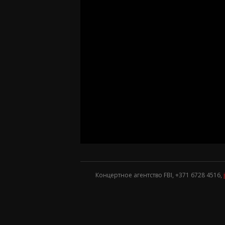
Концертное агентство FBI, +371
6728 4516
,