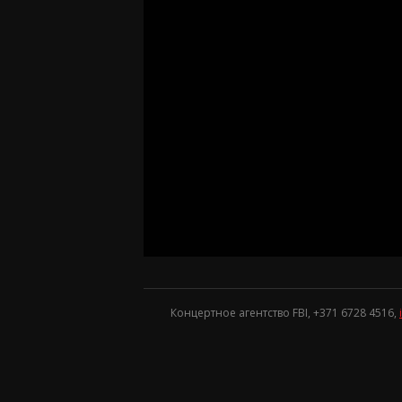
Концертное агентство FBI, +371
6728 4516
,