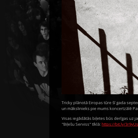
Tricky plānotā Eiropas tūre šī gada septe
un mākslinieks pie mums koncertzālē Pal
Visas iegādātās biļetes būs derīgas uz 
"Biļešu Serviss" tīklā:
https://bit.ly/3r9yU