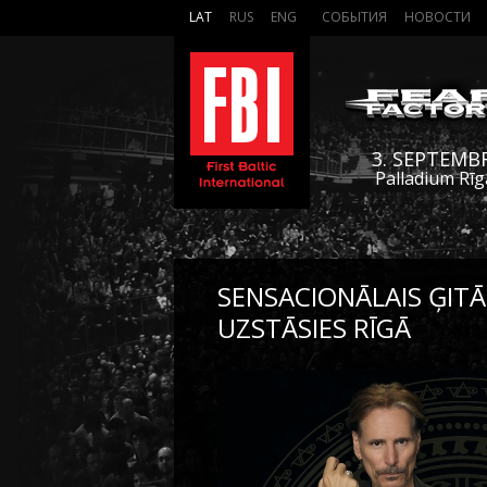
LAT
RUS
ENG
СОБЫТИЯ
НОВОСТИ
3. SEPTEMB
Palladium Rīg
SENSACIONĀLAIS ĢITĀ
UZSTĀSIES RĪGĀ