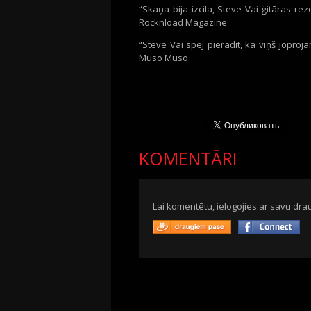
“Skaņa bija izcila, Steve Vai ģitāras re
Rocknload Magazine
“Steve Vai spēj pierādīt, ka viņš joproj
Muso Muso
KOMENTĀRI
Lai komentētu, ielogojies ar savu drau