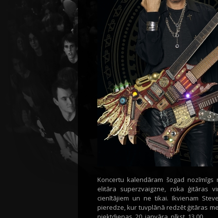
Koncertu kalendāram šogad nozīmīgs no
elitāra superzvaigzne, roka ģitāras 
cienītājiem un ne tikai. Ikvienam Ste
pieredze, kur tuvplānā redzēt ģitāras mei
piektdienas, 20. janvāra, plkst. 13.00.