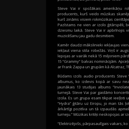
Steve Vai ir spožākais amerikāņu roka
producents, kurš veido mūzikas skanēj
kurš zināms visiem rokmūzikas cienītājiem
Pazīstams ne vien ar izcilo ģitārspēli, 
dziesmu laikā.
Steve Vai ir apbrīnojis 
muzicēšanu jau gadu desmitiem.
Kamēr daudzi mākslinieki iekļaujas vien
iekļaut viena stila robežās. Viņš ir augs
lepojas ar vairāk nekā 15 miljoniem pārd
15 “Grammy” balvas nominācijām. Apceļoji
ar Frank Zappa un grupām kā Alcatraz, 
Būdams izcils audio producents Steve Va
albumus, ko izdevis kopā ar savu neat
jaunākais 13 studijas albums "Inviolat
turnejā. Steve Vai par gaidāmo koncertt
izcila. Es un grupa esam tikpat ieeļļoti
“Hydra” ģitāru uz Eiropu, jo man tās ļot
ārkārtīgi pozitīva un tā izpaudās apme
turneju.” Mūzikas kritiķi neskopojas ar i
“Elektrizējošs, pārpasaulīgais vakars, k