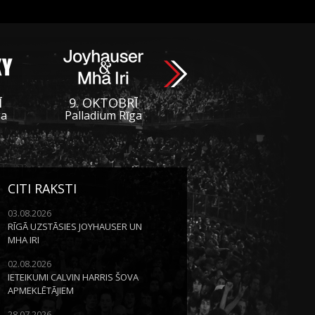
Ī
9. OKTOBRĪ
ga
Palladium Rīga
CITI RAKSTI
03.08.2026
RĪGĀ UZSTĀSIES JOYHAUSER UN
MHA IRI
02.08.2026
IETEIKUMI CALVIN HARRIS ŠOVA
APMEKLĒTĀJIEM
28.07.2026