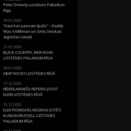
Peter Doherty uzstāsies Palladium
Rīga
29.01.2026
“Kaut kas pavisam īpašs” – Daddy
Was A Milkman un Gints Smukais
atgriežas Latvijā
21.01.2026
BLACK COUNTRY, NEW ROAD
UZSTĀSIES PALLADIUM RĪGA
20.01.2026
A$AP ROCKY UZSTĀSIES RĪGĀ
17.12.2025
NĪDERLANDIEŠU REPERIS JOOST
KLEIN UZSTĀSIES RĪGĀ
15.12.2025
ELEKTRONISKĀS MŪZIKAS ESTĒTI
KLANGKARUSSELL UZSTĀSIES
PALLADIUM RĪGA
10.12.2025