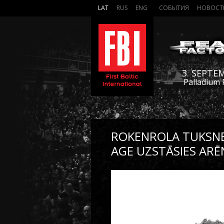
LAT
RUS
ENG
СОБЫТИЯ
НОВОСТ
3. SEPTE
Palladium 
ROKENROLA TUKSNE
AGE UZSTĀSIES ARĒ