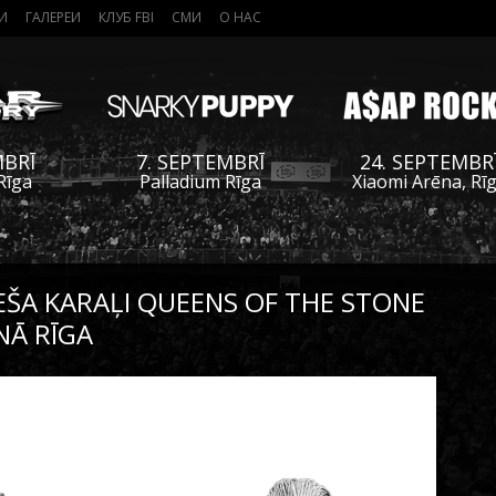
И
ГАЛЕРЕИ
КЛУБ FBI
СМИ
О НАС
MBRĪ
7. SEPTEMBRĪ
24. SEPTEMBR
Rīga
Palladium Rīga
Xiaomi Arēna, Rī
ŠA KARAĻI QUEENS OF THE STONE
NĀ RĪGA