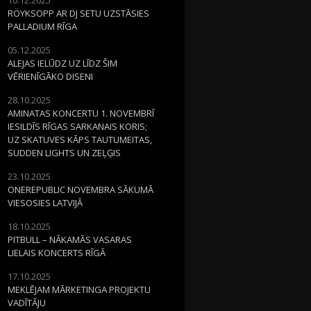
RÖYKSOPP AR DJ SETU UZSTĀSIES
PALLADIUM RĪGA
05.12.2025
ALEJAS IELŪDZ UZ LĪDZ ŠIM
VĒRIENĪGĀKO DISENI
28.10.2025
AMINATAS KONCERTU 1. NOVEMBRĪ
IESILDĪS RĪGAS SARKANAIS KORIS;
UZ SKATUVES KĀPS TAUTUMEITAS,
SUDDEN LIGHTS UN ZEĻĢIS
23.10.2025
ONEREPUBLIC NOVEMBRA SĀKUMĀ
VIESOSIES LATVIJĀ
18.10.2025
PITBULL – NĀKAMĀS VASARAS
LIELAIS KONCERTS RĪGĀ
17.10.2025
MEKLĒJAM MĀRKETINGA PROJEKTU
VADĪTĀJU