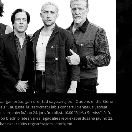
skar gan prātu, gan sirdi, tad sagatavojies – Queens of the Stone
u 1. augustā, lai satricinātu labu koncertu cienītājus Latvijā!
s tirdzniecībā no 24. janvāra plkst. 10.00 “Biļešu Serviss” tīklā.
luba biedri biļetes varēs iegādāties iepriekšpārdošanā jau no 22.
as tiks izsūtīts reģistrētajiem lietotājiem.