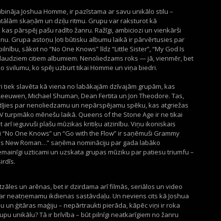
bināja Joshua Homme, ir pazīstama ar savu unikālo stilu –
tālām skaņām un dziļu ritmu. Grupu var raksturot kā
as pārspēj pašu radīto žanru. Ražīgi, ambiciozi un vienkārši
ēšanu. Grupa astoņu ļoti būtisku albumu laikā ir pārvērtusies par
ilnību, sākot no “No One Knows” līdz “Little Sister”, “My God Is
 daudziem citiem albumiem. Nenoliedzams roks — jā, vienmēr, bet
o svilumu, ko spēj uzburt tikai Homme un viņa biedri.
i tiek slavēta kā viena no labākajām dzīvajām grupām, kas
eeuwen, Michael Shuman, Dean Fertita un Jon Theodore. Tas,
tīstījies par nenoliedzamu un nepārspējamu spēku, kas atgriežas
V turpmāko mēnešu laikā. Queens of the Stone Age ir ne tikai
t arī ieguvuši plašu mūzikas kritiķu atzinību. Viņu ikoniskais
ti “No One Knows” un “Go with the Flow” ir saņēmuši Grammy
Times New Roman…” saņēma nomināciju par gada labāko
mainīgi uzticami un uzskata grupas mūziku par patiesu triumfu –
irdīs.
tzāles un arēnas, bet ir dzirdama arī filmās, seriālos un video
ar neatņemamu ikdienas sastāvdaļu. Un neviens cits kā Joshua
un ģitāras maģiju – nepārtraukti pierāda, kāpēc viņi ir roka
upu unikālu? Tā ir brīvība – būt pilnīgi neatkarīgiem no žanru