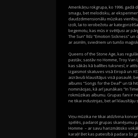
Amerikāņu rokgrupa, ko 1996. gadā di
smagu, bet melodisku, ar eksperimen
daudzdimensionālu mūzikas vienību, k
izcili, lai to ierobežotu ar kategoriz
begemotu, kas mūs ir svētījusi ar pārp
The Sun” līdz “Emotion Sickness” un
ar asinīm, sviedriem un tumšo maģisk
Queens of the Stone Age, kas regulār
pastāv, sastāv no Homme, Troy Van L
kas sākās kā ballītes tuksnesī, ir at
izgaismot skatuves visā Eiropā un AS
aizrāvuši klausītājus visā pasaulē, be
albums “Songs for the Deaf” un tā hi
nominācijas, kā arī jaunākais “In 
rokmūzikas albumu. Grupas fani ir ne
ne tikai industrijas, bet arī klausītāju s
Viņu mūzika ne tikai atdzīvina koncer
spēlēs, padarot grupas skanējumu p
Homme – ar savu harizmātisko vokālu 
karaļi! Bet kas patiesībā padara šo gr