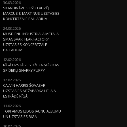
30.03.2026
SKANDINĀVU SIRŽU LAUZĒJI
MARCUS & MARTINUS UZSTĀSIES
KONCERTZĀLĒ PALLADIUM
24.03.2026
MŪSDIENU INDUSTRIĀLĀ METĀLA
SMAGSVARI FEAR FACTORY
UZSTĀSIES KONCERTZĀLĒ
PALLADIUM
12.02.2026
RĪGĀ UZSTĀSIES DŽEZA MŪZIKAS
SPĪDEKĻI SNARKY PUPPY
12.02.2026
CALVIN HARRIS ŠOVASAR
UZSTĀSIES MEŽAPARKA LIELAJĀ
ESTRĀDĒ RĪGĀ
11.02.2026
TORI AMOS IZDOS JAUNU ALBUMU
UN UZSTĀSIES RĪGĀ
10.02.2026