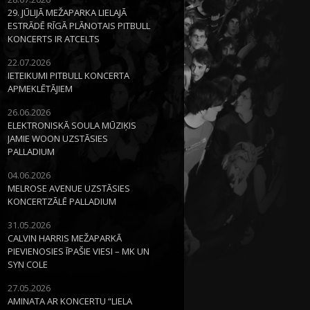
29. JŪLIJĀ MEŽAPARKA LIELAJĀ
ESTRĀDĒ RĪGĀ PLĀNOTAIS PITBULL
KONCERTS IR ATCELTS
22.07.2026
IETEIKUMI PITBULL KONCERTA
APMEKLĒTĀJIEM
26.06.2026
ELEKTRONISKĀ SOULA MŪZIĶIS
JAMIE WOON UZSTĀSIES
PALLADIUM
04.06.2026
MELROSE AVENUE UZSTĀSIES
KONCERTZĀLĒ PALLADIUM
31.05.2026
CALVIN HARRIS MEŽAPARKĀ
PIEVIENOSIES ĪPAŠIE VIESI – MK UN
SYN COLE
27.05.2026
AMINATA AR KONCERTU “LIELA