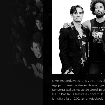
Ja vēlies piedzīvot skaņu vētru, kas 
Age pirmo reizi uzstāsies Arēnā Rīga ja
Koncerta īpašais viesis So Good. Biļete
FBI un Positivus festivāla koncertu k
janvāra plkst. 10.00, izmantojot kodu, k