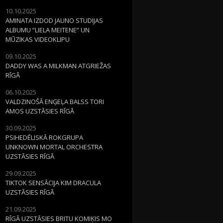
10.10.2025
AMINATA IZDOD JAUNO STUDIJAS
ALBUMU “LIELA MEITENE” UN
MŪZIKAS VIDEOKLIPU
09.10.2025
DADDY WAS A MILKMAN ATGRIEŽAS
RĪGĀ
06.10.2025
VALDZINOŠĀ ENĢEĻA BALSS TORI
AMOS UZSTĀSIES RĪGĀ
30.09.2025
PSIHEDĒLISKĀ ROKGRUPA
UNKNOWN MORTAL ORCHESTRA
UZSTĀSIES RĪGĀ
29.09.2025
TIKTOK SENSĀCIJA KIM DRACULA
UZSTĀSIES RĪGĀ
21.09.2025
RĪGĀ UZSTĀSIES BRITU KOMIĶIS MO