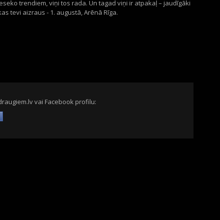
ko trendiem, viņi tos rada. Un tagad viņi ir atpakaļ – jaudīgāki
s tevi aizraus - 1. augustā, Arēnā Rīga.
draugiem.lv vai Facebook profilu: