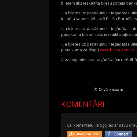
biļetēm tiks ieskaitīta biļešu pircēja ba
• Ja biļetes uz pasākumu ir iegādātas Bi
iespēja saņemt jebkurā Biļešu Paradīze
• Ja biļetes uz pasākumu ir iegādātas int
pasākuma biļetēm tiks ieskaitīta biļešu 
• Ja biļetes uz pasākumu ir iegādātas Bi
pieteikuma veidlapu
www.bilesuserviss.l
Atvainojamies par sagādātajām neērtībām 
KOMENTĀRI
Lai komentētu, ielogojies ar savu drau