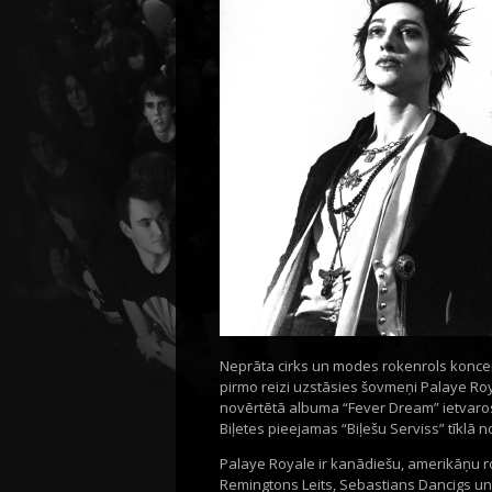
Neprāta cirks un modes rokenrols koncer
pirmo reizi uzstāsies šovmeņi Palaye Ro
novērtētā albuma “Fever Dream” ietvaros
Biļetes pieejamas “Biļešu Serviss” tīklā n
Palaye Royale ir kanādiešu, amerikāņu ro
Remingtons Leits, Sebastians Dancigs u