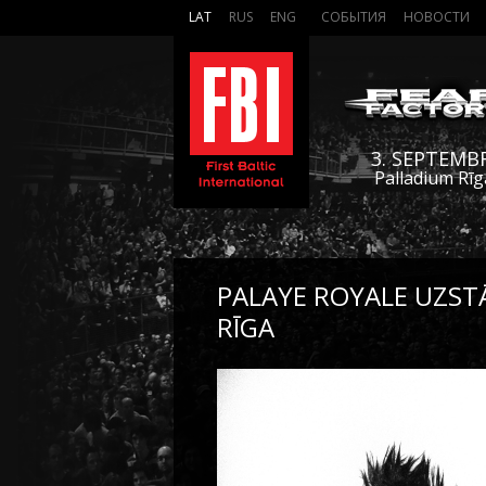
LAT
RUS
ENG
СОБЫТИЯ
НОВОСТИ
3. SEPTEMB
Palladium Rīg
PALAYE ROYALE UZST
RĪGA