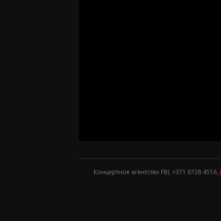
Концертное агентство FBI, +371
6728 4516
,