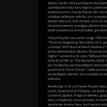
aptver vairāk nekā pusmiljardu klausīju
izpelnījusies kulta fanu leģionu pateicot
priekšnesumos. Payale Royale ātri vien 
uzstājas lielākajās arēnās, un ir paspēj
Marilyn Manson, Rob Zombie, Korn un dau
neaizmirstamiem, enerģijas pilniem dzīva
kādā sastatnē pie koncertzāles griestie
Palaye Royale savu pirmo singlu "Mornin
“The Ends Beginning” tika izdots 2013. ga
uzvarēja “MTV Musical March Madness” tu
pirmo pilnmetrāžas albumu “Boom Boom R
Higher" sasniedza 26. vietu “Billboard
(Side B) (2018)” un “The Bastards (2020
jau nonākušas pie klausītājiem, bet tā p
pavērsienā “Fever Dream” radās pasaule
muzikālajām saknēm. Kā rezultātā tas tie
veikumu.
Neatkarīgi no tā, vai Payale Royale kāpj
Leeds, Download un Pinkpop, vai spēlē iz
Londonā, Japānā, Prāgā un Mehiko, grupas
mēs uzstājāmies savos pirmajos koncert
apskāvām ikvienu fanu, kurš atnāca mūs