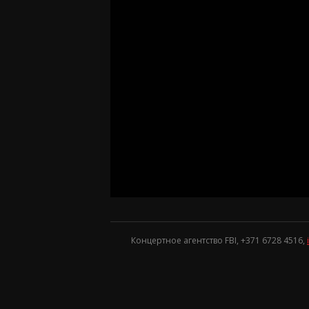
Концертное агентство FBI, +371
6728 4516
,