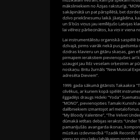
muzikālām vētrām, kam pa spēkam noslauc
māksliniekiem no Āzijas raksturīgi, “MON
sakāpinātā un pat pārspīlētā, bet dzirde
dzīvo priekšnesumu laikā. Jāatgādina, ka 
un šī būs viņus jau iemīlējušo Latvijas 
lai vēlreiz pārliecinātos, ka viņi ir vien
Lai instrumentālistu organiskā saspēlē b
dzīvajā, pirms vairāk nekā pusgadsimta 
dzidras klavieru un ģitāru skaņas, gan 
pirmajiem ierakstiem pievienojušies arī k
uzaugot jau līdz veselam orķestrim ar pū
noskaņu. Britu žurnāls “New Musical Exp
adresēta Dieviem”.
1999. gada sākumā ģitārists Takaakira 
cilvēkus, ar kuriem kopā spēlēt instrumen
ilggadējs draugs Hideki "Yoda" Suematsu
“MONO”, pievienojoties Tamaki Kunishi a
dalībniekiem izmantojot arī metalofonus
“My Bloody Valentine”, “The Velvet Unde
dūmakā ietītais debijas ieraksts “Under 
pamanījušās avangarda ikonas, komponi
mūzikas izdevniecībā “Tzadik Records”. B
vienu no visu laiku labākajiem postroka 