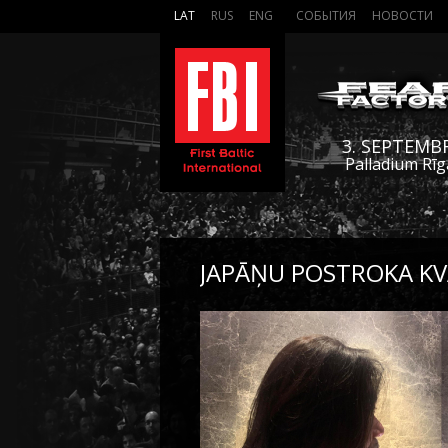
LAT
RUS
ENG
СОБЫТИЯ
НОВОСТИ
3. SEPTEMB
Palladium Rīg
JAPĀŅU POSTROKA KV