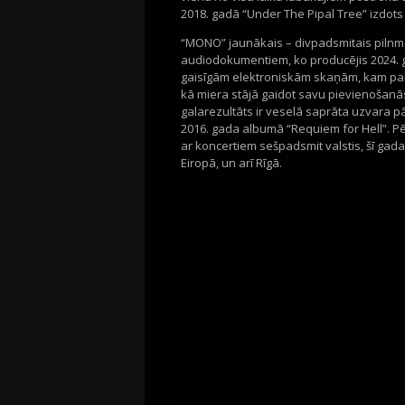
2018. gadā “Under The Pipal Tree” izdots a
“MONO” jaunākais – divpadsmitais pilnme
audiodokumentiem, ko producējis 2024. ga
gaisīgām elektroniskām skaņām, kam pak
kā miera stājā gaidot savu pievienošanās 
galarezultāts ir veselā saprāta uzvara 
2016. gada albumā “Requiem for Hell”. Pē
ar koncertiem sešpadsmit valstis, šī gad
Eiropā, un arī Rīgā.