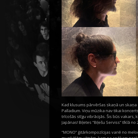
Kad klusums pārvēršas skaņā un skaņa –
Palladium. Viņu mūzika nav tikai koncerts,
trīcošās stīgu vibrācijās. Šis būs vakars
Japānas! Biļetes “Biļešu Serviss” tīklā no 2
“MONO” ģitārkompozīcijas variē no melod